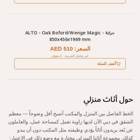
خزانة ALTO - Oak Boford/Wenge Magic -
850x456x1969 mm
السعر: AED 510
غير شامل الضريبة
·
1 متوفر
أضف للسلة
حول أثاث منزلي
الخط الفاصل بين المنزل والمكتب أصبح أقل وضوحاً — معظم
الشقق في دبي الآن لديها زاوية تعمل كمساحة عمل، والعاملون
عن بُعد يريدون أثاثاً يؤدي وظيفته مثل المكتب دون أن يبدو
كذلك. مجموعة أثاثنا المنزلي مختارة مع وضع ذلك في الاعتبار: