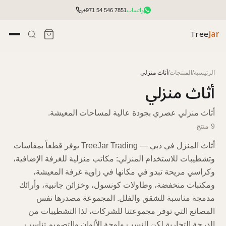
واتساب
+971 54 546 7851
Tree
Jar
الرئيسية
/
المنتجات
/
أثاث منزلي
أثاث منزلي
أثاث منزلي عصري بجودة عالية لمساحات المعيشة.
9 منتج
أثاث المنزل في دبي — TreeJar Trading يوفر قطعاً بمقاسات
وتشطيبات للاستخدام المنزلي: مكاتب منزلية للغرفة الإضافية،
وكراسي مريحة تبدو في مكانها في زاوية غرفة المعيشة،
ومكتبات منخفضة، وطاولات كونسول، وخزائن جانبية، وأرائك
تأثيث مكتبي شامل مع التخطيط والتركيب.
مدمجة مناسبة للشقق والفلل. المجموعة مصدرها نفس
الوصول إلى الأسعار والمخزون وأدوات الطلب السريع.
المصانع التي توفر مجموعتنا للشركات، لذا التشطيبات من
الدرجة التجارية لكن النسب ولوحة الألوان والتصميم تناسب