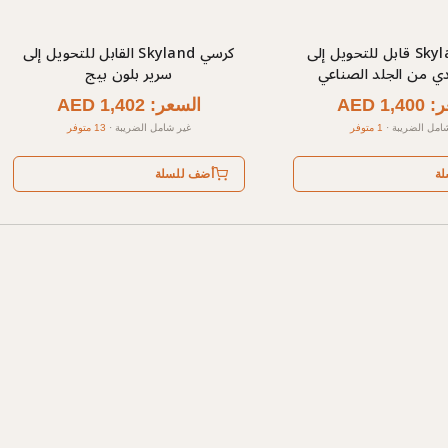
كرسي Skyland قابل للتحويل إلى
كرسي Skyland القابل للتحويل إلى
دي من الجلد الصناعي
سرير بلون بيج
AED 1,
السعر: AED 1,402
امل الضريبة
·
1 متوفر
غير شامل الضريبة
·
13 متوفر
لة
أضف للسلة