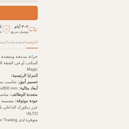
٢–٣ أيام
5
5
توصيل سريع
تغ
سنوات
الوصف
المواصفات
التوص
Magic.
المزايا الرئيسية:
تصميم أنيق:
تتناسب بسل
أبعاد مثالية:
1201x456x850 mm - مثالية للمساحات الصغيرة.
متعددة الوظائف:
مناسبة
جودة موثوقة:
مصممة للاس
عزز ديكورك الداخلي بال
ALTO!
متوفرة لدى TreeJar Trading الإمارات.