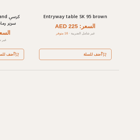
Entryway table SK 95 brown
سرير رما
السعر: AED 225
السعر: 400
غير شامل الضريبة
·
16 متوفر
غير ش
أضف للسلة
أضف للس