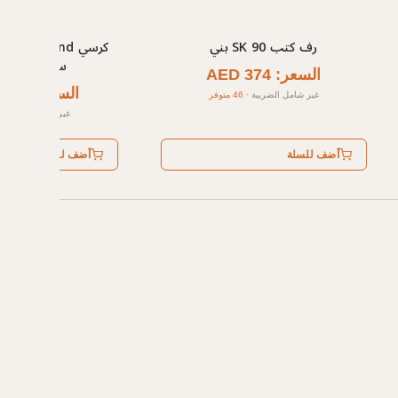
رف كتب SK 90 بني
كرسي and
سرير باللون ا
السعر: AED 374
السعر: AED 1,402
غير شامل الضريبة
·
46 متوفر
غير شامل الضريبة
·
أضف للسلة
أضف للسلة