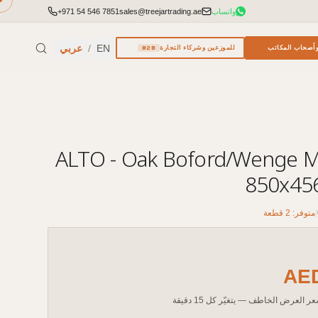
واتساب
sales@treejartrading.ae
+971 54 546 7851
EN
/
عربي
أصحاب المكاتب
للموزعين وشركاء التجارة
B2B
ALTO - Oak Boford/Wenge Magic -
850x45
|
متوفر: 2 قطعة
AE
ر العرض الخاطف — يتغيّر كل 15 دقيقة