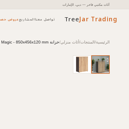
أثاث مكتبي فاخر — دبي، الإمارات
Tree
Jar
Trading
تواصل معنا
المشاريع
عروض حصر
الرئيسية
/
المنتجات
/
أثاث منزلي
/
خزانة ALTO - Oak Boford/Wenge Magic - 850x456x120 mm
تأثيث مكتبي شامل مع التخطيط والتركيب.
الوصول إلى الأسعار والمخزون وأدوات الطلب السريع.