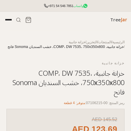
واتساب
+971 54 546 7851
Tree
Jar
الرئيسية
/
المنتجات
/
التخزين
/
خزانة جانبية
/
خزانة جانبية، COMP، DW 7535، 750х350х800، خشب السنديان Sonoma فاتح
خزانة جانبية
خزانة جانبية، COMP، DW 7535،
750х350х800، خشب السنديان Sonoma
فاتح
رمز المنتج: 00-07106215
|
متوفر: 4 قطعة
تأثيث مكتبي شامل مع التخطيط والتركيب.
AED
145.52
الوصول إلى الأسعار والمخزون وأدوات الطلب السريع.
AED
123.69