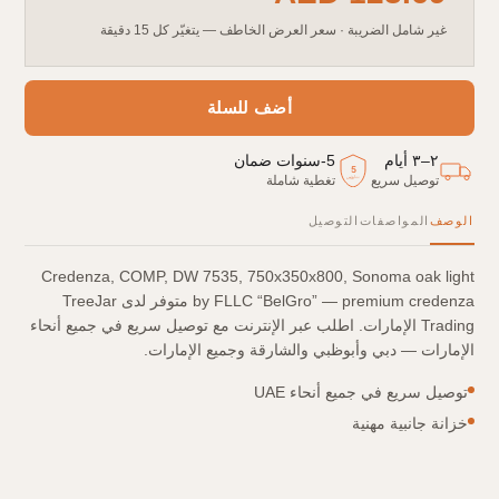
غير شامل الضريبة
·
سعر العرض الخاطف — يتغيّر كل 15 دقيقة
أضف للسلة
٢–٣ أيام
5
-
سنوات ضمان
5
توصيل سريع
تغطية شاملة
سنوات
الوصف
المواصفات
التوصيل
Credenza, COMP, DW 7535, 750х350х800, Sonoma oak light
by FLLC “BelGro” — premium credenza متوفر لدى TreeJar
Trading الإمارات. اطلب عبر الإنترنت مع توصيل سريع في جميع أنحاء
الإمارات — دبي وأبوظبي والشارقة وجميع الإمارات.
توصيل سريع في جميع أنحاء UAE
خزانة جانبية مهنية