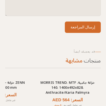
إرسال المراجعة
قد يعجبك أيضاً
منتجات
مشابهة
خزانة جانبية، MORRIS TREND، MTF
ZENN 
50x800 mm
140، 1400x492x828،
Anthracite/Karia Palmyra
السعر: AED 801
السعر: AED 564
غير شامل الضري
غير شامل الضريبة
·
8 متوفر