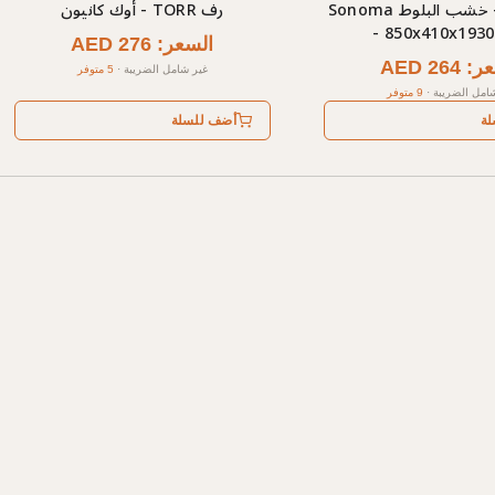
رف XTEN - خشب البلوط Sonoma
رف TORR - أوك كانيون
- 850x410x193
السعر: AED 276
AED 264
غير شامل الضريبة
·
5 متوفر
امل الضريبة
·
9 متوفر
لة
أضف للسلة