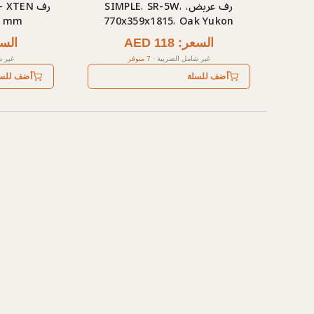
رف عريض، SIMPLE، SR-5W،
0 mm
770x359x1815، Oak Yukon
السعر: AED 118
السعر: 
غير شامل الضريبة
·
7 متوفر
غير ش
أضف للسلة
أضف للس