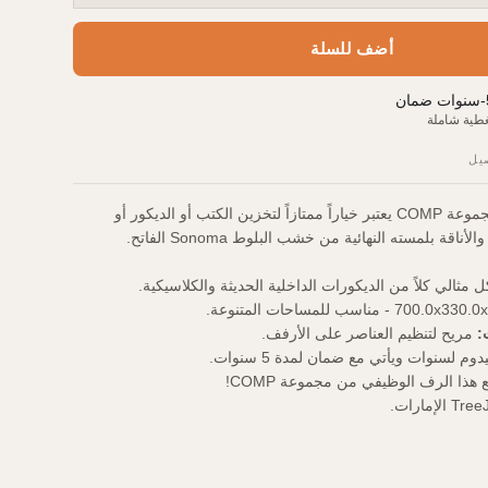
أضف للسلة
-
سنوات ضمان
طية شاملة
يل
رف عملي وأنيق من مجموعة COMP يعتبر خياراً ممتازاً لتخزين الكتب أو الديكور أو
قة بلمسته النهائية من خشب البلوط Sonoma الفاتح.
ثالي كلاً من الديكورات الداخلية الحديثة والكلاسيكية.
:
مريح لتنظيم العناصر على الأرفف.
م لسنوات ويأتي مع ضمان لمدة 5 سنوات.
هذا الرف الوظيفي من مجموعة COMP!