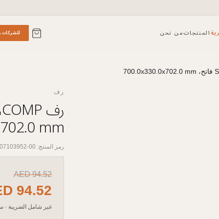
ية
المنتجات
من نحن
للشركات و
رف
x702.0 mm
رمز المنتج: 00-07103952
AED
94.52
ED
94.52
غير شامل الضريبة
·
سع