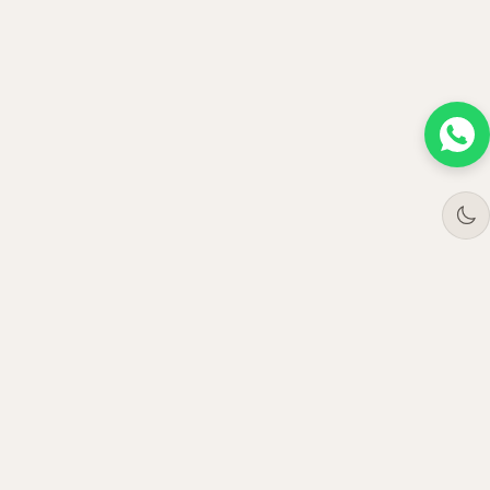
Tree
Jar
Trading