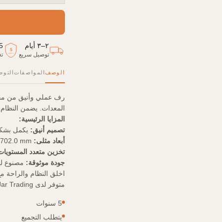
٢–٣ أيام
5
5
توصيل سريع
تغ
سنوات
الوصف
المواصفات
التوص
المعدات. يضمن النظام والأنا
المزايا الرئيسية:
تصميم أنيق:
يكمل بشكل م
أبعاد مثلى:
700.0x330.0x702.0 mm - مناسب للمساحات المتنوعة.
تخزين متعدد المستويات
جودة موثوقة:
مصنوع ليدو
اخلق النظام والراحة مع 
متوفر لدى TreeJar Trading الإمارات.
5 سنوات
يتطلب التجميع