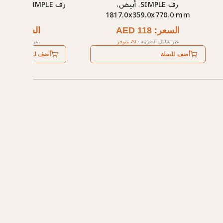
رف SIMPLE، أبيض،
1817.0x359.0x770.0 mm
الفاتح
السعر: AED 118
السعر: AED 106
غير شامل الضريبة
·
70 متوفر
غير شامل الضريبة
أضف للسلة
أضف للسلة