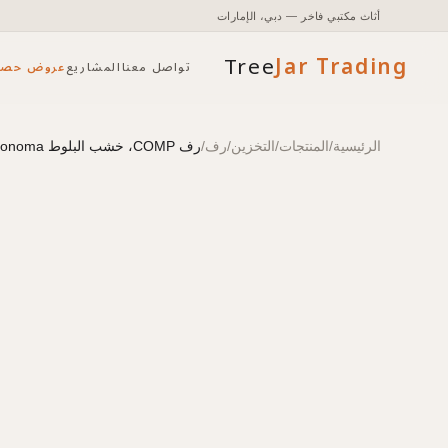
أثاث مكتبي فاخر — دبي، الإمارات
Tree
Jar
Trading
تواصل معنا
المشاريع
عروض حصر
الرئيسية
/
المنتجات
/
التخزين
/
رف
/
رف COMP، خشب البلوط Sonoma فاتح، 700.0x330.0x702.0 mm
تأثيث مكتبي شامل مع التخطيط والتركيب.
الوصول إلى الأسعار والمخزون وأدوات الطلب السريع.