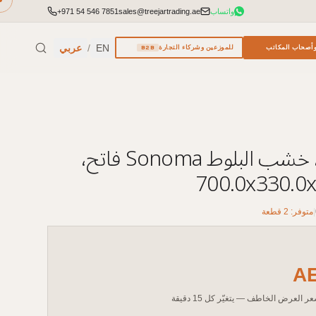
واتساب
sales@treejartrading.ae
+971 54 546 7851
EN
/
عربي
أصحاب المكاتب
للموزعين وشركاء التجارة
B2B
رف COMP، خشب البلوط Sonoma فاتح،
700.0x330.0
|
متوفر: 2 قطعة
A
ر العرض الخاطف — يتغيّر كل 15 دقيقة