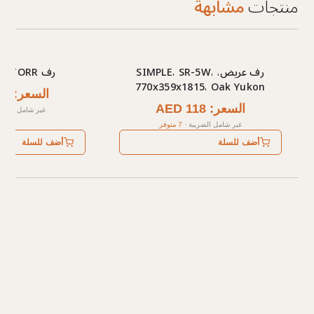
منتجات
مشابهة
رف عريض، SIMPLE، SR-5W،
رف TORR - أوك كانيون
770x359x1815، Oak Yukon
السعر: AED 276
السعر: AED 118
غير شامل الضري
غير شامل الضريبة
·
7 متوفر
أضف للسلة
أضف للسلة