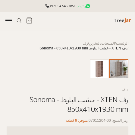
واتساب
+971 54 546 7851
Tree
Jar
الرئيسية
/
المنتجات
/
التخزين
/
رف
/
رف XTEN - خشب البلوط Sonoma - 850x410x1930 mm
رف
رف XTEN - خشب البلوط Sonoma -
850x410x1930 mm
تأثيث مكتبي شامل مع التخطيط والتركيب.
رمز المنتج: 00-07011204
|
متوفر: 9 قطعة
الوصول إلى الأسعار والمخزون وأدوات الطلب السريع.