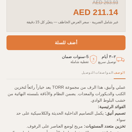
AED
263.93
AED
211.14
غير شامل الضريبة
·
سعر العرض الخاطف — يتغيّر كل 15 دقيقة
أضف للسلة
٢–٣ أيام
5
-
سنوات ضمان
5
توصيل سريع
تغطية شاملة
سنوات
الوصف
المواصفات
التوصيل
عملي وأنيق، هذا الرف من مجموعة TORR يعد خياراً رائعاً لتخزين
الكتب والديكورات والمعدات. يضمن النظام والأناقة بلمسته النهائية من
خشب البلوط الوادي.
الفوائد الرئيسية:
تصميم أنيق:
يكمل التصاميم الداخلية الحديثة والكلاسيكية على حد
سواء.
تخزين متعدد المستويات:
مريح لوضع العناصر على الرفوف.