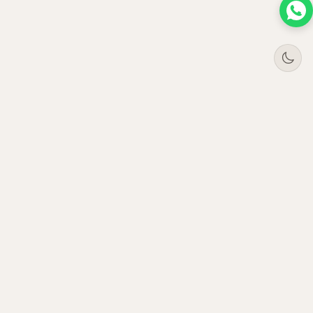
Tree
Jar
Trading
مورّد أثاث مكتبي فاخر بالجملة. نخدم المؤسسات في
الإمارات والسعودية وعُمان وقطر منذ 2021.
التشكيلات