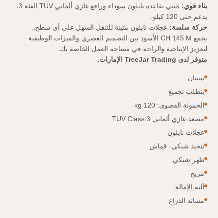
بناء قوي:
مبني بقاعدة نايلون سوداء ورافع غازي ألماني TUV الفئة 3،
يدعم حتى 120 كيلو.
حركة سلسة:
عجلات نايلون متينة للتنقل السهل على أي سطح.
يجمع CH 145 M الأسود بين التصميم العصري والميزات الوظيفية
لتعزيز الإنتاجية والراحة في مساحة العمل الخاصة بك.
متوفر لدى TreeJar Trading الإمارات.
سنتان
يتطلب تجميع
الحمولة القصوى: 120 kg
مصعد غازي ألماني TUV Class 3
عجلات نايلون
تنجيد شبكي، قماش
ظهر شبكي
مريح
آلية الإمالة
مساند الذراع