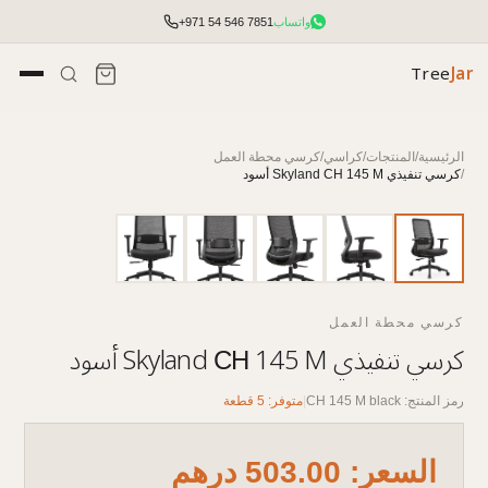
واتساب
+971 54 546 7851
Tree
Jar
الرئيسية
/
المنتجات
/
كراسي
/
كرسي محطة العمل
/
كرسي تنفيذي Skyland СН 145 M أسود
كرسي محطة العمل
كرسي تنفيذي Skyland СН 145 M أسود
رمز المنتج: CH 145 M black
|
متوفر: 5 قطعة
تأثيث مكتبي شامل مع التخطيط والتركيب.
الوصول إلى الأسعار والمخزون وأدوات الطلب السريع.
السعر: 503.00 درهم