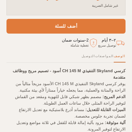
غير شامل الضريبة
أضف للسلة
٢–٣ أيام
2
-
سنوات ضمان
2
توصيل سريع
تغطية شاملة
سنوات
الوصف
المواصفات
التوصيل
كرسي Skyland التنفيذي CH 145 M أسود - تصميم مريح ووظائف
متقدمة
يوفر كرسي Skyland التنفيذي CH 145 M الأسود مزيجاً مثالياً من
الراحة والمتانة والعملية، مما يجعله خياراً ممتازاً لأي بيئة مكتبية.
الدعم المريح:
مصمم بظهر شبكي قابل للتهوية ومقعد من القماش
لتوفير الراحة المثلى خلال ساعات العمل الطويلة.
الميزات القابلة للتعديل:
مساند أذرع بلاستيكية مع تعديل الارتفاع
لضمان تجربة جلوس مخصصة.
آلية موثوقة:
مزود بآلية إمالة قابلة للقفل في ثلاثة مواضع وتعديل
الارتفاع لتوفير المرونة.