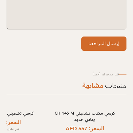
إرسال المراجعة
قد يعجبك أيضاً
منتجات
مشابهة
كرسي مكتب تشغيلي CH 145 M
كرسي تشغيلي CH 615 NEW أسود
رمادي جديد
السعر: AED 273
السعر: AED 557
غير شامل الضري