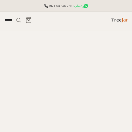
واتساب
+971 54 546 7851
Tree
Jar
تأثيث مكتبي شامل مع التخطيط والتركيب.
الوصول إلى الأسعار والمخزون وأدوات الطلب السريع.