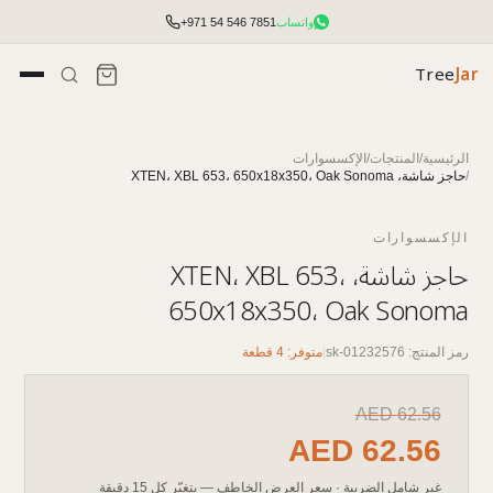
واتساب
+971 54 546 7851
Tree
Jar
الرئيسية
/
المنتجات
/
الإكسسوارات
/
حاجز شاشة، XTEN، XBL 653، 650x18x350، Oak Sonoma
الإكسسوارات
حاجز شاشة، XTEN، XBL 653،
650x18x350، Oak Sonoma
رمز المنتج: sk-01232576
|
متوفر: 4 قطعة
تأثيث مكتبي شامل مع التخطيط والتركيب.
AED
62.56
AED
62.56
الوصول إلى الأسعار والمخزون وأدوات الطلب السريع.
غير شامل الضريبة
·
سعر العرض الخاطف — يتغيّر كل 15 دقيقة