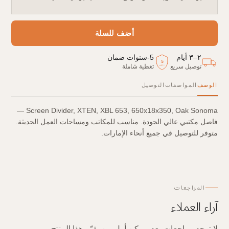
أضف للسلة
٢–٣ أيام
5
-
سنوات ضمان
5
توصيل سريع
تغطية شاملة
سنوات
الوصف
المواصفات
التوصيل
Screen Divider, XTEN, XBL 653, 650x18x350, Oak Sonoma —
فاصل مكتبي عالي الجودة. مناسب للمكاتب ومساحات العمل الحديثة.
متوفر للتوصيل في جميع أنحاء الإمارات.
المراجعات
آراء العملاء
لا توجد مراجعات بعد — كن أول من يقيّم هذا المنتج.