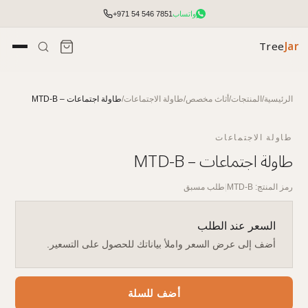
واتساب
+971 54 546 7851
Tree
Jar
الرئيسية
/
المنتجات
/
أثاث مخصص
/
طاولة الاجتماعات
/
طاولة اجتماعات – MTD-B
طاولة الاجتماعات
طاولة اجتماعات – MTD-B
رمز المنتج: MTD-B
|
طلب مسبق
السعر عند الطلب
أضف إلى عرض السعر واملأ بياناتك للحصول على التسعير.
تأثيث مكتبي شامل مع التخطيط والتركيب.
الوصول إلى الأسعار والمخزون وأدوات الطلب السريع.
أضف للسلة