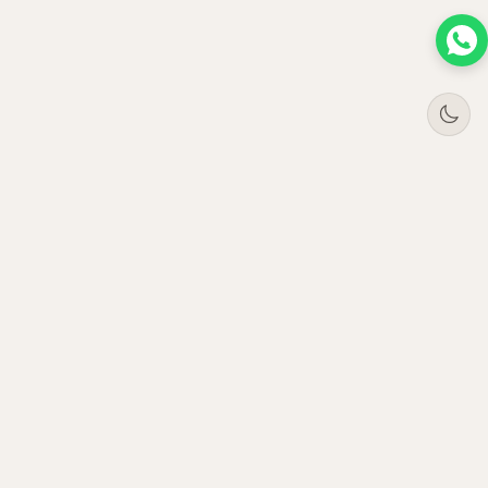
Tree
Jar
Trading
مورّد أثاث مكتبي فاخر بالجملة. نخدم المؤسسات في
الإمارات والسعودية وعُمان وقطر منذ 2021.