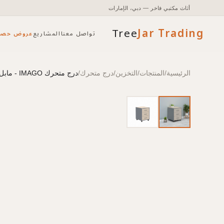
أثاث مكتبي فاخر — دبي، الإمارات
Tree
Jar
Trading
تواصل معنا
المشاريع
عروض حصر
الرئيسية
/
المنتجات
/
التخزين
/
درج متحرك
/
درج متحرك IMAGO - مابل/معدني - 412x450x551 mm
تأثيث مكتبي شامل مع التخطيط والتركيب.
الوصول إلى الأسعار والمخزون وأدوات الطلب السريع.