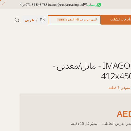
واتساب
sales@treejartrading.ae
+971 54 546 7851
EN
/
عربي
أصحاب المكاتب
للموزعين وشركاء التجارة
B2B
درج متحرك IMAGO - مابل/معدني -
412x45
|
متوفر: 7 قطعة
AE
ر العرض الخاطف — يتغيّر كل 15 دقيقة