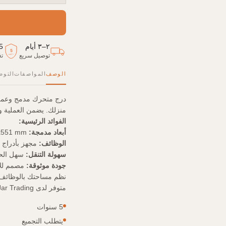
٢–٣ أيام
5
5
توصيل سريع
تغ
سنوات
الوصف
المواصفات
التوص
منزلك. يضمن العملية والأناقة 
الفوائد الرئيسية:
أبعاد مدمجة:
450x412x551 mm - يناسب حتى المساحات الأصغر.
الوظائف:
مجهز بأدراج 
سهولة التنقل:
سهل الحر
جودة موثوقة:
مصمم للاست
نظم مساحتك بالوظائف وال
متوفر لدى TreeJar Trading الإمارات.
5 سنوات
يتطلب التجميع