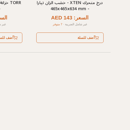
درج متحرك XTEN - خشب الزان تيارا
- 465x465x634 mm
-
السعر: AED 143
السعر: 
غير شامل الضريبة
·
7 متوفر
غير ش
أضف للسلة
أضف للس