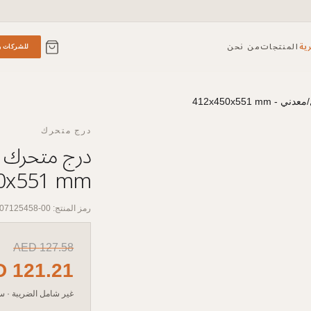
ية
المنتجات
من نحن
للشركات و
درج متحرك
0x551 mm
رمز المنتج: 00-07125458
AED
127.58
D
121.21
غير شامل الضريبة
·
سع