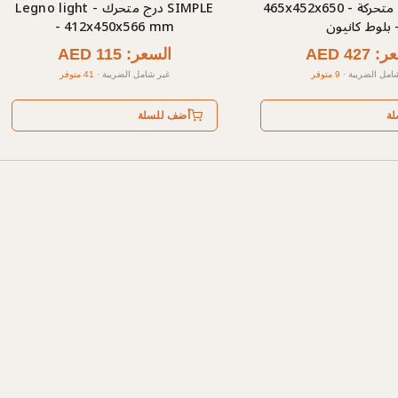
TORR خزانة متحركة - 465x452x650
SIMPLE درج متحرك - Legno light
 بلوط كانيون
- 412x450x566 mm
AED 427
السعر: AED 115
امل الضريبة
·
9 متوفر
غير شامل الضريبة
·
41 متوفر
لة
أضف للسلة