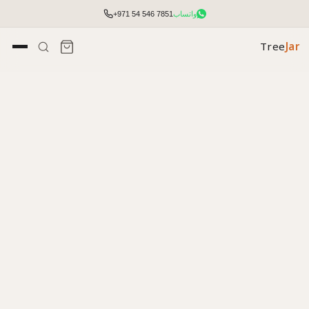
واتساب
+971 54 546 7851
Tree
Jar
تأثيث مكتبي شامل مع التخطيط والتركيب.
الوصول إلى الأسعار والمخزون وأدوات الطلب السريع.