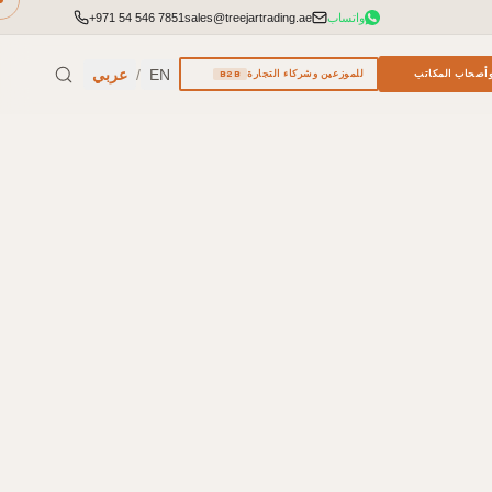
واتساب
sales@treejartrading.ae
+971 54 546 7851
EN
/
عربي
أصحاب المكاتب
للموزعين وشركاء التجارة
B2B