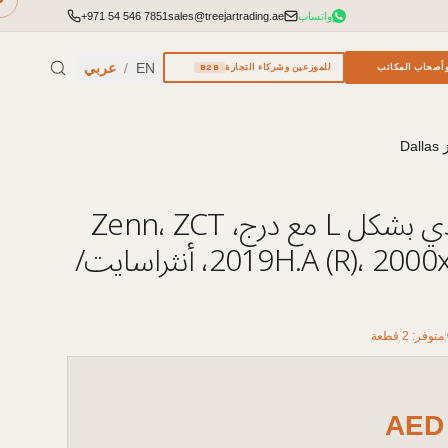
واتساب
sales@treejartrading.ae
+971 54 546 7851
EN
/
عربي
أصحاب المكاتب
للموزعين وشركاء التجارة
B2B
مكتب تنفيذي بشكل L مع درج، Zenn، ZCT
2019H.A (R)، 2000x1900x745، أنثراسايت/
|
متوفر: 2 قطعة
AE