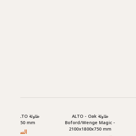
طاولة ALTO - Oak
طاو
900x1800x750 mm
Boford/Wenge Magic -
2100x1800x750 mm
السعر: AED 1,224