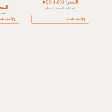
السعر: AED 1,233
السعر: 243
غير شامل الضريبة
·
3 متوفر
غير ش
أضف للسلة
أضف للس