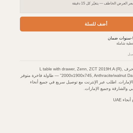
ر العرض الخاطف — يتغيّر كل 15 دقيقة
أضف للسلة
-
سنوات ضمان
طية شاملة
يل
Executive على شكل حرف L table with drawer, Zenn, ZCT 2019H.A (R),
2000x1900x745, Anthracite/walnut Dallas by FLLC “BelGro” — طاولة فاخرة متوفر
دى TreeJar Trading الإمارات. اطلب عبر الإنترنت مع توصيل سريع في جميع أنحاء
ي والشارقة وجميع الإمارات.
اء UAE