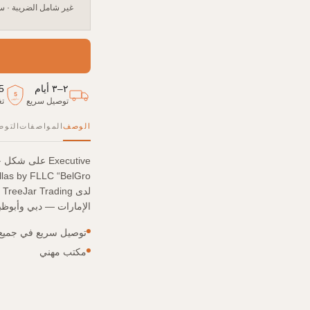
غير شامل الضريبة
·
سع
٢–٣ أيام
5
5
توصيل سريع
تغ
سنوات
الوصف
المواصفات
التوص
ل
الإمارات — دبي وأبوظب
توصيل سريع في جميع أنح
مكتب مهني