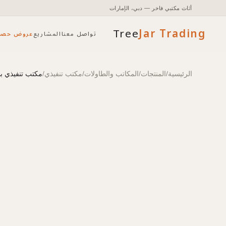
أثاث مكتبي فاخر — دبي، الإمارات
Tree
Jar
Trading
تواصل معنا
المشاريع
عروض حصر
الرئيسية
/
المنتجات
/
المكاتب والطاولات
/
مكتب تنفيذي
/
مكتب تنفيذي بشكل L مع درج، nn، ZCT 2019H.A (R)، 2000x1900x745
تأثيث مكتبي شامل مع التخطيط والتركيب.
الوصول إلى الأسعار والمخزون وأدوات الطلب السريع.