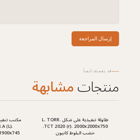
إرسال المراجعة
قد يعجبك أيضاً
منتجات
مشابهة
طاولة تنفيذية على شكل L، TORR،
A (L)،
TCT 2020 (r)، 2000x2000x750،
خشب البلوط كانيون