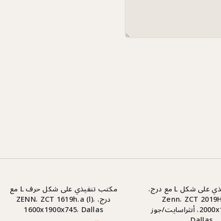
مكتب تنفيذي على شكل L مع درج،
مكتب تنفيذي على شكل حرف L مع
Zenn، ZCT 2019H.
درج، ZENN، ZCT 1619h.a (l)،
2000x1900x745، أنثراسايت/جوز
1600x1900x745، Dallas
Dallas