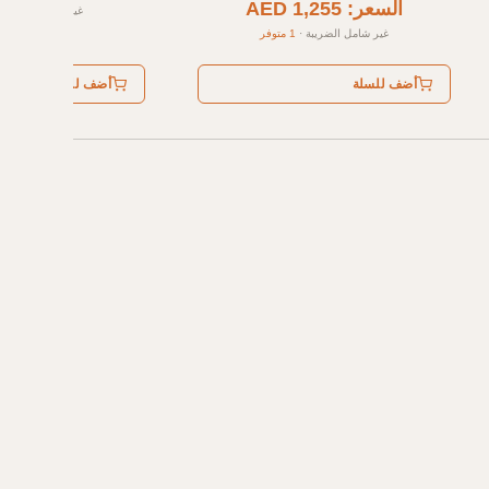
السعر: AED 1,255
غير شامل الضريبة
غير شامل الضريبة
·
1 متوفر
أضف للسلة
أضف للسلة