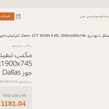
ية
المنتجات
من نحن
للشركات و
Ze، أنثراسايت/جوز Dallas
مكتب تنفيذي
جوز Dallas
رمز المنتج: 00-07128179
AED
1181.04
D
1181.04