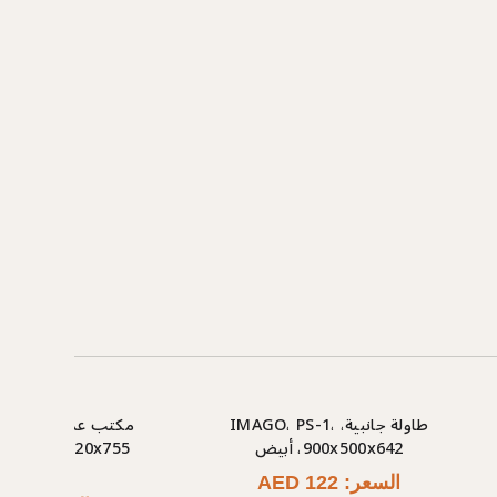
طاولة جانبية، IMAGO، PS-1،
900x500x642، أبيض
ألومنيو
السعر: AED 122