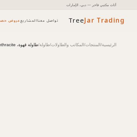
أثاث مكتبي فاخر — دبي، الإمارات
Tree
Jar
Trading
تواصل معنا
المشاريع
عروض حصر
الرئيسية
/
المنتجات
/
المكاتب والطاولات
/
طاولة
/
طاولة قهوة، MORRIS TREND، MCT 106، 1000х600х470، Kariya Palmyria/Anthracite
تأثيث مكتبي شامل مع التخطيط والتركيب.
الوصول إلى الأسعار والمخزون وأدوات الطلب السريع.