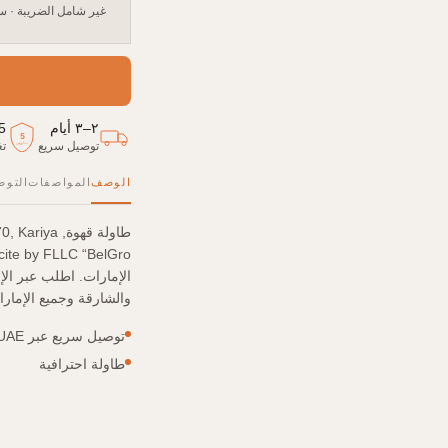
غير شامل الضريبة
·
سع
٢–٣ أيام
5
5
توصيل سريع
تغ
سنوات
الوصف
المواصفات
التوص
طاولة قهوة
الإمارات. اطلب عبر ال
والشارقة وجميع الإمارا
توصيل سريع عبر UAE
طاولة احترافية