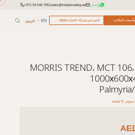
واتساب
sales@treejartrading.ae
+971 54 546 7851
EN
/
عربي
أصحاب المكاتب
للموزعين وشركاء التجارة
B2B
طاولة قهوة، MORRIS TREND، MCT 106،
1000х600х4
Palmyria/
|
متوفر: 9 قطعة
AE