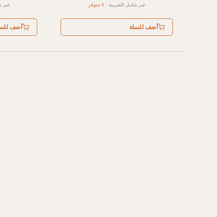
غير شامل الضريبة
·
4 متوفر
غير ش
أضف للسلة
أضف للس