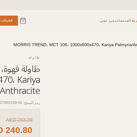
ية
المنتجات
من نحن
للشركات و
طاولة
70، Kariya
Anthracite
رمز المنتج: 00-07089289
AED
283.29
D
240.80