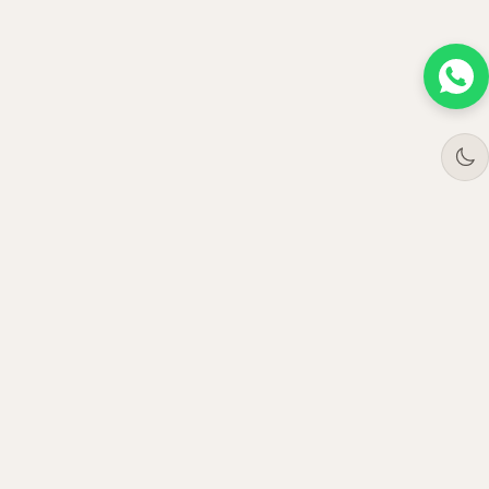
Tree
Jar
Trading
مورّد أثاث مكتبي فاخر بالجملة. نخدم المؤسسات في
الإمارات والسعودية وعُمان وقطر منذ 2021.