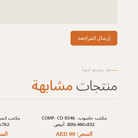
إرسال المراجعة
قد يعجبك أيضاً
منتجات
مشابهة
مكتب حاسوب، COMP، CD 8346،
800х460х832، أبيض
00х762
السعر: AED 99
السعر: 