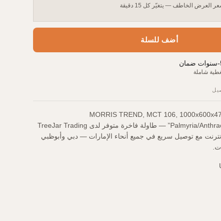
ر العرض الخاطف — يتغيّر كل 15 دقيقة
أضف للسلة
-
سنوات ضمان
طية شاملة
يل
, MORRIS TREND, MCT 106, 1000х600х470, Kariya
Palmyria/Anthracite by FLLC “BelGro” — طاولة فاخرة متوفر لدى TreeJar Trading
إنترنت مع توصيل سريع في جميع أنحاء الإمارات — دبي وأبوظبي
ت.