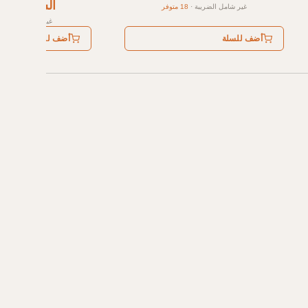
السعر: AED 269
غير شامل الضريبة
·
18 متوفر
غير شامل الضريبة
أضف للسلة
أضف للسلة