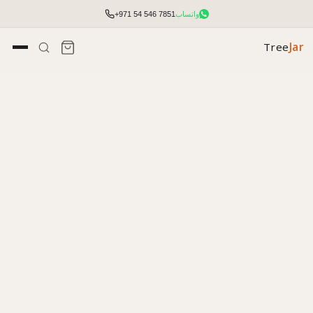
واتساب
+971 54 546 7851
Tree
Jar
تأثيث مكتبي شامل مع التخطيط والتركيب.
الوصول إلى الأسعار والمخزون وأدوات الطلب السريع.