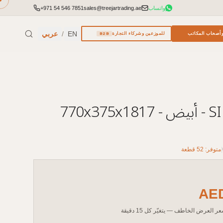
واتساب
sales@treejartrading.ae
+971 54 546 7851
EN
/
عربي
أصحاب المكاتب
للموزعين وشركاء التجارة
B2B
خزانة SIMPLE - أبيض - 770x375x1817
|
متوفر: 52 قطعة
AE
ر العرض الخاطف — يتغيّر كل 15 دقيقة