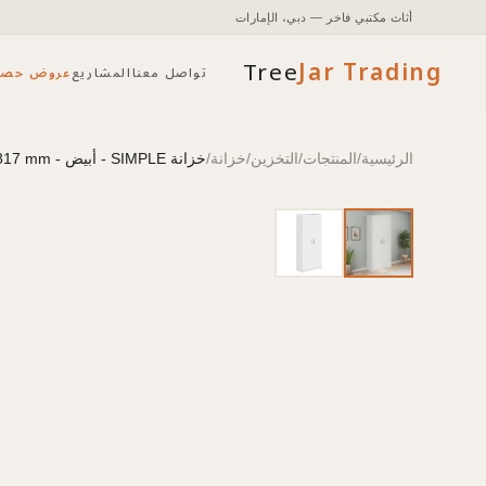
أثاث مكتبي فاخر — دبي، الإمارات
Tree
Jar
Trading
تواصل معنا
المشاريع
عروض حصر
الرئيسية
/
المنتجات
/
التخزين
/
خزانة
/
خزانة SIMPLE - أبيض - 770x375x1817 mm
تأثيث مكتبي شامل مع التخطيط والتركيب.
الوصول إلى الأسعار والمخزون وأدوات الطلب السريع.