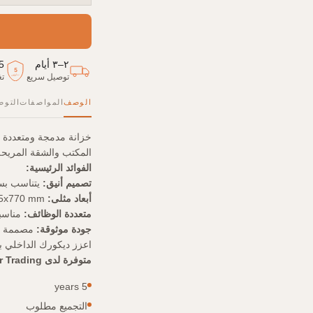
٢–٣ أيام
5
5
توصيل سريع
تغ
سنوات
الوصف
المواصفات
التوص
المكتب والشقة المريحة ع
الفوائد الرئيسية:
تصميم أنيق:
يتناسب بسل
أبعاد مثلى:
1817x375x770 mm – مثالية للمساحات الصغيرة.
متعددة الوظائف:
مناسبة
جودة موثوقة:
مصممة للاس
اعزز ديكورك الداخلي بالعم
متوفرة لدى TreeJar Trading الإمارات.
5 years
التجميع مطلوب