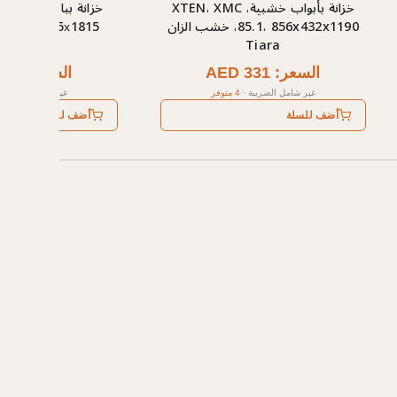
خزانة بأبواب خشبية، XTEN، XMC
خ
85.1، 856x432x1190، خشب الزان
Tiara
Sonoma فاتح
السعر: AED 331
السعر: AED 151
غير شامل الضريبة
·
4 متوفر
غير شامل الضريبة
أضف للسلة
أضف للسلة