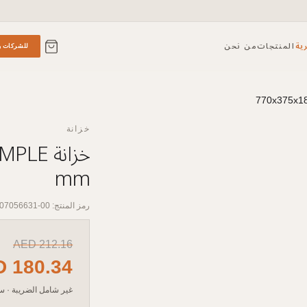
ية
المنتجات
من نحن
للشركات و
خزانة
mm
رمز المنتج: 00-07056631
AED
212.16
D
180.34
غير شامل الضريبة
·
سع