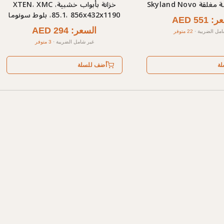
Skyland Novo
خزانة بأبواب خشبية، XTEN، XMC
85.1، 856x432x1190، بلوط سونوما
AED 551
السعر: AED 294
امل الضريبة
·
22 متوفر
غير شامل الضريبة
·
3 متوفر
لة
أضف للسلة