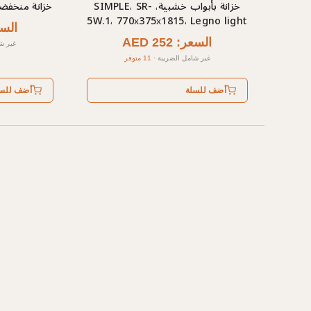
خزانة بأبواب خشبية، SIMPLE، SR-
خزانة منخفضة مغلقة 
5W.1، 770х375х1815، Legno light
السعر: 
السعر: AED 252
غير ش
غير شامل الضريبة
·
11 متوفر
أضف للسلة
أضف للس