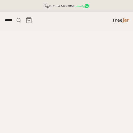
واتساب
+971 54 546 7851
Tree
Jar
تأثيث مكتبي شامل مع التخطيط والتركيب.
الوصول إلى الأسعار والمخزون وأدوات الطلب السريع.